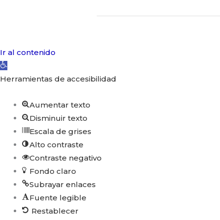
mundo!
Ir al contenido
Abrir
barra
Herramientas de accesibilidad
de
herramientas
Aumentar texto
Disminuir texto
Escala de grises
Alto contraste
Contraste negativo
Fondo claro
Subrayar enlaces
Fuente legible
Restablecer