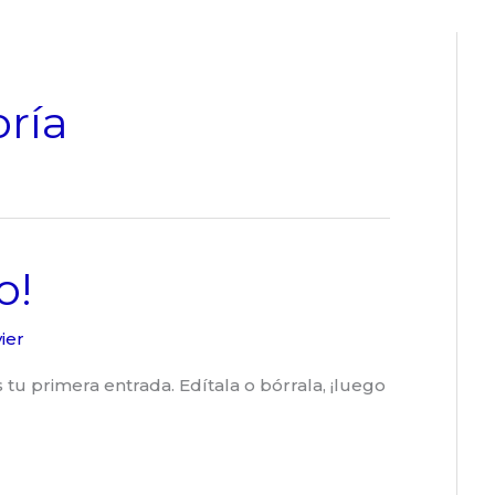
oría
o!
ier
tu primera entrada. Edítala o bórrala, ¡luego